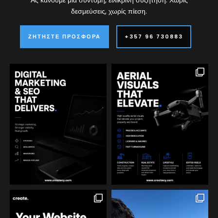
Ας κάνουμε μια σύντομη, ειλικρινή συζήτηση. Χωρίς
δεσμεύσεις, χωρίς πίεση.
ΖΗΤΉΣΤΕ ΠΡΟΣΦΟΡΆ
+357 96 730883