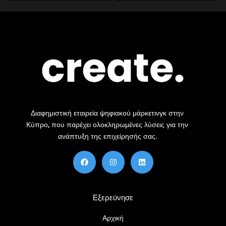
Διαφημιστική εταιρεία ψηφιακού μάρκετινγκ στην
Κύπρο, που παρέχει ολοκληρωμένες λύσεις για την
ανάπτυξη της επιχείρησής σας.
F
Ί
Λ
a
ν
ί
c
σ
ν
e
τ
κ
b
α
τ
o
γ
ι
Εξερεύνησε
o
κ
ν
k
ρ
α
Αρχική
μ