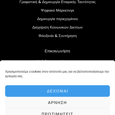
Γραφιστική & Δημιουργία Εταιρικής Ταυτότητας
Ψηφιακό Μάρκετινγκ
Δημιουργία περιεχομένου
Διαχείριση Κοινωνικών Δικτύων
Φιλοξενία & Συντήρηση
Επικοινωνήστε
info@createcy.com
+357 96 730883
Χρησιμοποιούμε cookies στον ιστότοπό μας για να βελτιστοποιήσουμε την
εμπειρία σας.
Πολιτική Απορρήτου
Όροι και Προϋποθέσεις
ΔΈΧΟΜΑΙ
ΜΙΛΉΣΤΕ ΣΕ ΈΝΑΝ ΕΙΔΙΚΌ
ΆΡΝΗΣΗ
ΠΡΟΤΙΜΉΣΕΙΣ
Πνευματικά δικαιώματα © 2026 |
CREATEAGENCY LTD HE 483989