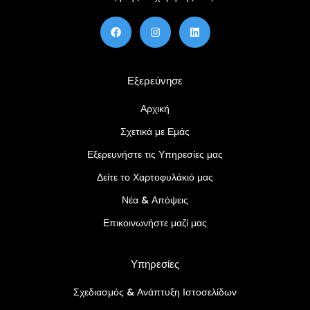
F
Ί
Λ
a
ν
ί
c
σ
ν
e
τ
κ
b
α
τ
o
γ
ι
Εξερεύνησε
o
κ
ν
k
ρ
α
Αρχική
μ
Σχετικά με Εμάς
Εξερευνήστε τις Υπηρεσίες μας
Δείτε το Χαρτοφυλάκιό μας
Νέα & Απόψεις
Επικοινωνήστε μαζί μας
Υπηρεσίες
Σχεδιασμός & Ανάπτυξη Ιστοσελίδων