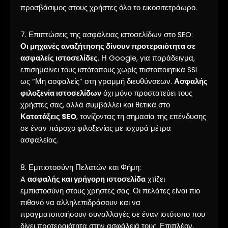
προσβάσιμος στους χρήστες όλο το εικοσιτετράωρο.
7. Επιπτώσεις της ασφάλειας ιστοσελίδων στο SEO:
Οι μηχανές αναζήτησης δίνουν προτεραιότητα σε
ασφαλείς ιστοσελίδες
. Η Google, για παράδειγμα,
επισημαίνει τους ιστότοπους χωρίς πιστοποιητικά SSL
ως “Μη ασφαλείς” στη γραμμή διευθύνσεων.
Ασφαλής
φιλοξενία ιστοσελίδων
όχι μόνο προστατεύει τους
χρήστες σας, αλλά συμβάλλει και θετικά στο
Κατατάξεις SEO
, τονίζοντας τη σημασία της επένδυσης
σε έναν πάροχο φιλοξενίας με ισχυρά μέτρα
ασφαλείας.
8. Εμπιστοσύνη Πελατών και Φήμη:
A
ασφαλής και γρήγορη ιστοσελίδα
χτίζει
εμπιστοσύνη στους χρήστες σας. Οι πελάτες είναι πιο
πιθανό να αλληλεπιδράσουν και να
πραγματοποιήσουν συναλλαγές σε έναν ιστότοπο που
δίνει προτεραιότητα στην ασφάλειά τους. Επιπλέον,