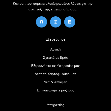
Κύπρο, που παρέχει ολοκληρωμένες λύσεις για την
ανάπτυξη της επιχείρησής σας.
F
Ί
Λ
a
ν
ί
c
σ
ν
e
τ
κ
b
α
τ
o
γ
ι
Εξερεύνησε
o
κ
ν
k
ρ
α
Αρχική
μ
Σχετικά με Εμάς
Εξερευνήστε τις Υπηρεσίες μας
Δείτε το Χαρτοφυλάκιό μας
Νέα & Απόψεις
Επικοινωνήστε μαζί μας
Υπηρεσίες