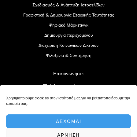
Σχεδιασμός & Ανάπτυξη Ιστοσελίδων
Γραφιστική & Δημιουργία Εταιρικής Ταυτότητας
Ψηφιακό Μάρκετινγκ
Δημιουργία περιεχομένου
Διαχείριση Κοινωνικών Δικτύων
Φιλοξενία & Συντήρηση
Επικοινωνήστε
info@createcy.com
+357 96 730883
Χρησιμοποιούμε cookies στον ιστότοπό μας για να βελτιστοποιήσουμε την
εμπειρία σας.
Πολιτική Απορρήτου
Όροι και Προϋποθέσεις
ΔΈΧΟΜΑΙ
ΜΙΛΉΣΤΕ ΣΕ ΈΝΑΝ ΕΙΔΙΚΌ
ΆΡΝΗΣΗ