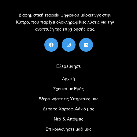
Διαφημιστική εταιρεία ψηφιακού μάρκετινγκ στην
Κύπρο, που παρέχει ολοκληρωμένες λύσεις για την
ανάπτυξη της επιχείρησής σας.
F
Ί
Λ
a
ν
ί
c
σ
ν
e
τ
κ
b
α
τ
o
γ
ι
Εξερεύνησε
o
κ
ν
k
ρ
α
Αρχική
μ
Σχετικά με Εμάς
Εξερευνήστε τις Υπηρεσίες μας
Δείτε το Χαρτοφυλάκιό μας
Νέα & Απόψεις
Επικοινωνήστε μαζί μας