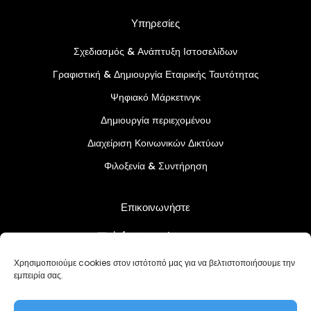
Υπηρεσίες
Σχεδιασμός & Ανάπτυξη Ιστοσελίδων
Γραφιστική & Δημιουργία Εταιρικής Ταυτότητας
Ψηφιακό Μάρκετινγκ
Δημιουργία περιεχομένου
Διαχείριση Κοινωνικών Δικτύων
Φιλοξενία & Συντήρηση
Επικοινωνήστε
info@createcy.com
+357 96 730883
Χρησιμοποιούμε cookies στον ιστότοπό μας για να βελτιστοποιήσουμε την
εμπειρία σας.
Πολιτική Απορρήτου
Όροι και Προϋποθέσεις