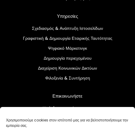
Υπηρεσίες
Σχεδιασμός & Ανάπτυξη Ιστοσελίδων
Γραφιστική & Δημιουργία Εταιρικής Ταυτότητας
Ψηφιακό Μάρκετινγκ
Δημιουργία περιεχομένου
Διαχείριση Κοινωνικών Δικτύων
Φιλοξενία & Συντήρηση
Επικοινωνήστε
info@createcy.com
+357 96 730883
Χρησιμοποιούμε cookies στον ιστότοπό μας για να βελτιστοποιήσουμε την
εμπειρία σας.
Πολιτική Απορρήτου