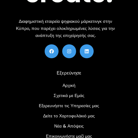
Διαφημιστική εταιρεία ψηφιακού μάρκετινγκ στην
Κύπρο, που παρέχει ολοκληρωμένες λύσεις για την
ανάπτυξη της επιχείρησής σας.
F
Ί
Λ
a
ν
ί
c
σ
ν
e
τ
κ
b
α
τ
o
γ
ι
Εξερεύνησε
o
κ
ν
k
ρ
α
Αρχική
μ
Σχετικά με Εμάς
Εξερευνήστε τις Υπηρεσίες μας
Δείτε το Χαρτοφυλάκιό μας
Νέα & Απόψεις
Επικοινωνήστε μαζί μας